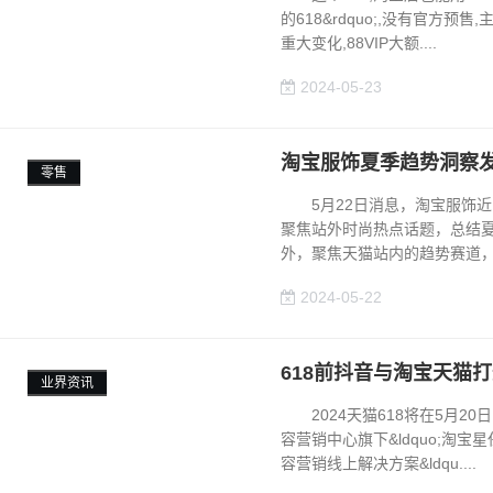
的618&rdquo;,没有官方
重大变化,88VIP大额....
2024-05-23
淘宝服饰夏季趋势洞察发
零售
5月22日消息，淘宝服饰近日
聚焦站外时尚热点话题，总结
外，聚焦天猫站内的趋势赛道，经.
2024-05-22
618前抖音与淘宝天猫
业界资讯
2024天猫618将在5月2
容营销中心旗下&ldquo;淘宝
容营销线上解决方案&ldqu....