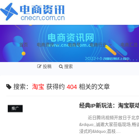
首页
电商资讯
电商号
电商行业
电商汇总
投稿
搜索
搜索：
淘宝
获得约
404
相关的文章
经典IP新玩法：淘宝联
推广
近日腾讯视频开放日于北京郎园
&rdquo;,诚邀大家莅临现场,
浸式的&ldquo;荔枝....