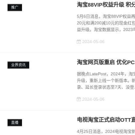
淘宝88VIP权益升级 
推广
5月6日消息，淘宝88VIP权益
20元和满200减10元的现金
益升级。淘宝数据显示，2023年，
2024-05-06
淘宝网页版重启 优化P
业界资讯
据晚点LatePost，202
升级，重新上线一个新版本。
录、延长登录状态至7天、没登..
2024-05-06
电视淘宝正式启动OTT
直播
4月25日消息，2024电视淘