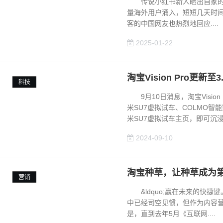
传说小红书新人晒出自家的猫
量海外用户涌入，短短几天时间，小
客的中国网友也热烈地回应....
2025-01-22
淘宝Vision Pro更新
科技
9月10日消息，淘宝Visio
米SU7虚拟试车、COLMO智能
米SU7虚拟试车主页，即可沉浸式.
2024-09-10
淘宝种草，让种草成为
营销
&ldquo;赢在未来的快捷键。&
中已经司空见惯，但作为内容
是，直到去年5月《互联网....