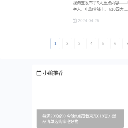
视淘宝发布了5大重点内容——电
字人、电淘省钱卡、618四大...
2024-04-25
1
2
3
4
5
6
小编推荐
每满299减50 今晚8点跟着京东618官方爆
品清单选购家电好物