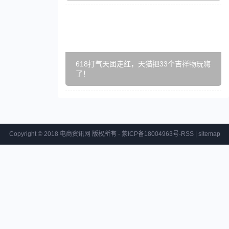
618打气天团走红，天猫把33个吉祥物玩嗨
了！
Copyright © 2018 电商资讯网 版权所有 - 蒙ICP备18004963号-
RSS
|
sitemap