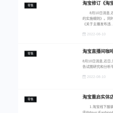
淘宝修订《淘
零售
8月10日消息,
的实施细则》。同时
《关于主播发布违...
2022-08-10
淘宝直播间咖啡
零售
8月10日消息,近
告试图研究和分析平
2022-08-10
淘宝重启实体
零售
1.淘宝线下服装
店&ldquo;iFa