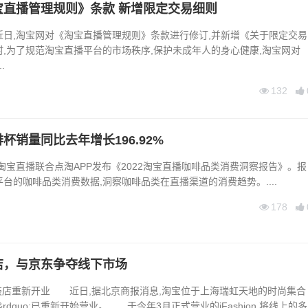
宝直播管理规则》条款 新增限定交易细则
近日,淘宝网对《淘宝直播管理规则》条款进行修订,并新增《关于限定交易
,为了规范淘宝直播平台的市场秩序,保护未成年人的身心健康,淘宝网对
.
132
杯销量同比去年增长196.92%
日,淘宝直播联合点淘APP发布《2022淘宝直播咖啡品类消费洞察报告》。报
台的咖啡品类消费数据,洞察咖啡品类在直播渠道的消费趋势。....
178
店，与京东争夺线下市场
店重新开业 近日,据北京商报消息,淘宝位于上海瑞虹天地的时尚集合
shion&rdquo;已重新开始营业。 于今年3月正式营业的iFashion,将线上的多