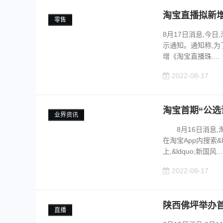
淘宝直播拟新
零售
8月17日消息,今
示通知。通知称,为
增《淘宝直播珠....
2022-08-17
淘宝首期“公选
业界资讯
8月16日消息,淘宝
在淘宝App内搜索&
上,&ldquo;新国风...
2022-08-17
陕西佛坪举办
直播