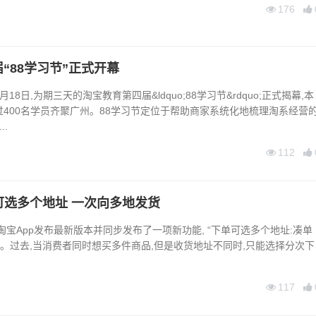
176
“88学习节”正式开幕
18日,为期三天的淘宝教育第四届&ldquo;88学习节&rdquo;正式揭幕,本
400名学员齐聚广州。88学习节定位于帮助商家系统化地梳理淘系经营
..
112
可选多个地址 一次向多地发货
,淘宝App发布最新版本并同步发布了一项新功能, “下单可选多个地址:凑单
”。过去,当消费者同时想买多件商品,但是收货地址不同时,只能选择分次下
117