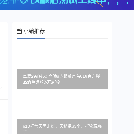
小编推荐
商
每满299减50 今晚8点跟着京东618官方爆
品清单选购家电好物
0
的
618打气天团走红，天猫把33个吉祥物玩嗨
了！