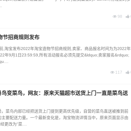
.
98
造物节招商规则发布
,淘宝发布2022年淘宝造物节招商规则,卖家、商品报名时间为为2022年
-2022年9月1日23:59:59,所有活动报名必须先提交&ldquo;卖家报名&rdquo;
....
117
丹鸟变菜鸟，网友：原来天猫超市送货上门一直是菜鸟送
悉，菜鸟内部已经把送货上门提到更高优先级，自营的菜鸟直送被推到前
的主要配送力量。一个最新变化是，淘宝物流详情当中，原来页面显示由
更改为“菜....