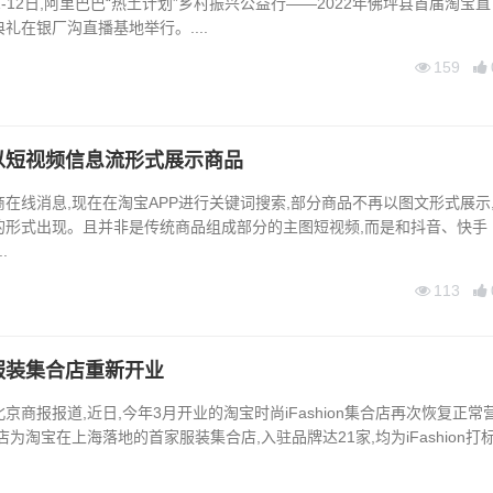
11-12日,阿里巴巴“热土计划”乡村振兴公益行——2022年佛坪县首届淘宝直
礼在银厂沟直播基地举行。....
159
以短视频信息流形式展示商品
电商在线消息,现在在淘宝APP进行关键词搜索,部分商品不再以图文形式展示
的形式出现。且并非是传统商品组成部分的主图短视频,而是和抖音、快手
.
113
服装集合店重新开业
京商报报道,近日,今年3月开业的淘宝时尚iFashion集合店再次恢复正常
为淘宝在上海落地的首家服装集合店,入驻品牌达21家,均为iFashion打